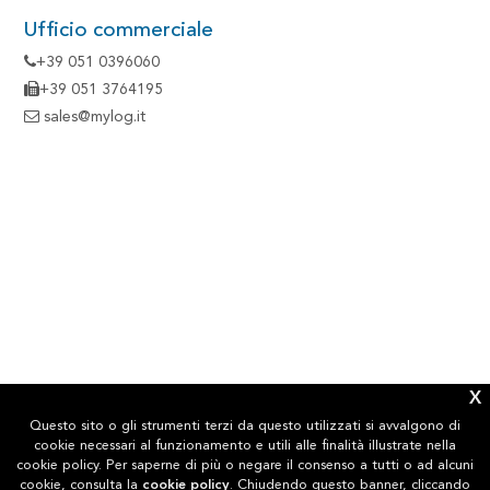
Ufficio commerciale
+39 051 0396060
+39 051 3764195
sales@mylog.it
X
Questo sito o gli strumenti terzi da questo utilizzati si avvalgono di
cookie necessari al funzionamento e utili alle finalità illustrate nella
cookie policy. Per saperne di più o negare il consenso a tutti o ad alcuni
cookie, consulta la
cookie policy
. Chiudendo questo banner, cliccando