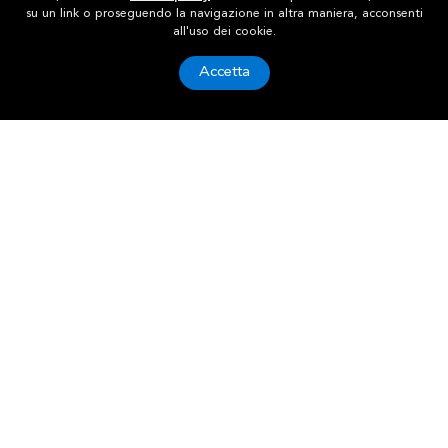
su un link o proseguendo la navigazione in altra maniera, acconsenti
all'uso dei cookie.
Accetta
My Log Srl
BLOCCO 4.4 Interporto
40010 Bentivoglio (BO)
+39 051.0396060
+39 051.3764195
sales@mylog.it
P.I. 02624321200
Iscr. Reg. Imp. Bo 02624321200
Cookie
|
Privacy